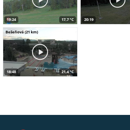
19:24
17,7 °C
20:19
Bešeňová (21 km)
18:48
21,4 °C