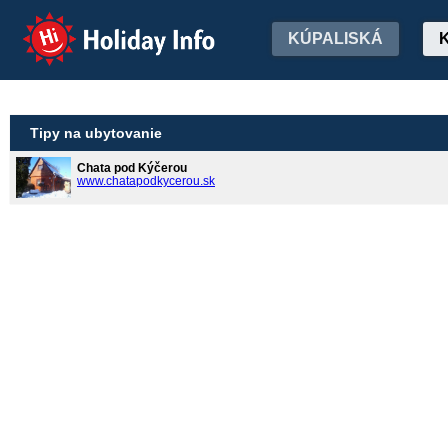
Holiday Info
KÚPALISKÁ
Tipy na ubytovanie
Chata pod Kýčerou
www.chatapodkycerou.sk