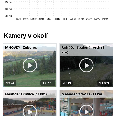
Kamery v okolí
JANOVKY - Zuberec
Roháče - Spálená - vrch (8
km)
19:24
17,7 °C
20:19
13,8 °C
Meander Oravice (11 km)
Meander Oravice (11 km)