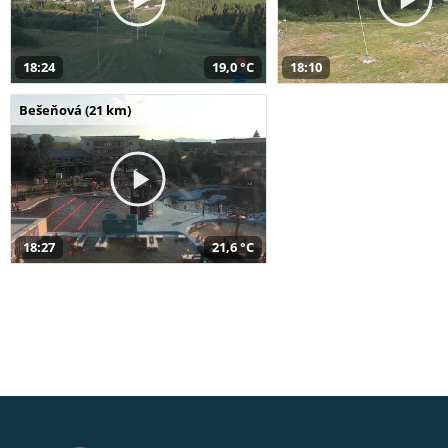
18:24
19,0 °C
18:10
Bešeňová (21 km)
18:27
21,6 °C