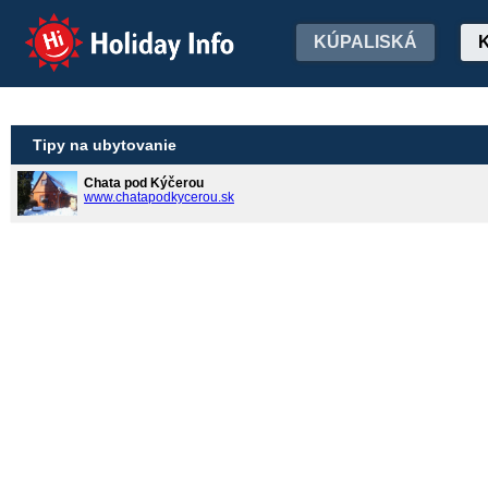
Holiday Info
KÚPALISKÁ
Tipy na ubytovanie
Chata pod Kýčerou
www.chatapodkycerou.sk