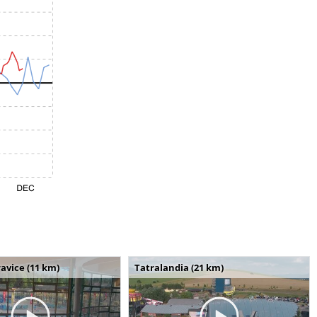
avice (11 km)
Tatralandia (21 km)