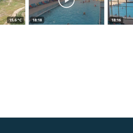
15,6 °C
18:18
18:16