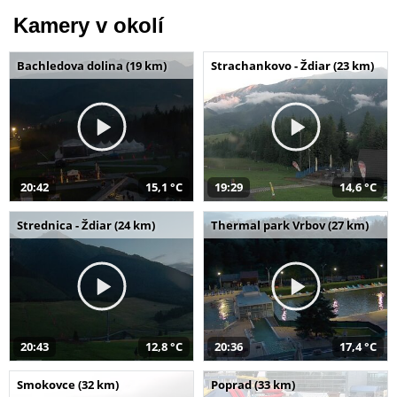
Kamery v okolí
Bachledova dolina (19 km)
Strachankovo - Ždiar (23 km)
20:42
15,1 °C
19:29
14,6 °C
Strednica - Ždiar (24 km)
Thermal park Vrbov (27 km)
20:43
12,8 °C
20:36
17,4 °C
Smokovce (32 km)
Poprad (33 km)