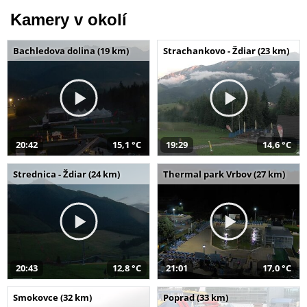
Kamery v okolí
Bachledova dolina (19 km)
Strachankovo - Ždiar (23 km)
20:42
15,1 °C
19:29
14,6 °C
Strednica - Ždiar (24 km)
Thermal park Vrbov (27 km)
20:43
12,8 °C
21:01
17,0 °C
Smokovce (32 km)
Poprad (33 km)