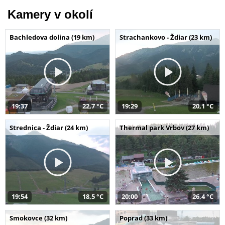
Kamery v okolí
Bachledova dolina (19 km)
Strachankovo - Ždiar (23 km)
19:37
22,7 °C
19:29
20,1 °C
Strednica - Ždiar (24 km)
Thermal park Vrbov (27 km)
19:54
18,5 °C
20:00
26,4 °C
Smokovce (32 km)
Poprad (33 km)