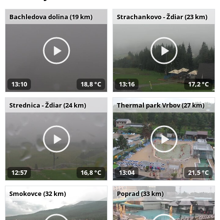
Bachledova dolina (19 km)
Strachankovo - Ždiar (23 km)
13:10
18,8 °C
13:16
17,2 °C
Strednica - Ždiar (24 km)
Thermal park Vrbov (27 km)
12:57
16,8 °C
13:04
21,5 °C
Smokovce (32 km)
Poprad (33 km)