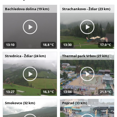
Bachledova dolina (19 km)
Strachankovo - Ždiar (23 km)
13:10
18,8 °C
13:30
17,0 °C
Strednica - Ždiar (24 km)
Thermal park Vrbov (27 km)
13:27
16,3 °C
13:04
21,5 °C
Smokovce (32 km)
Poprad (33 km)