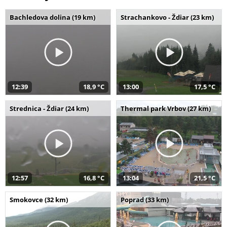
Bachledova dolina (19 km)
Strachankovo - Ždiar (23 km)
12:39
18,9 °C
13:00
17,5 °C
Strednica - Ždiar (24 km)
Thermal park Vrbov (27 km)
12:57
16,8 °C
13:04
21,5 °C
Smokovce (32 km)
Poprad (33 km)