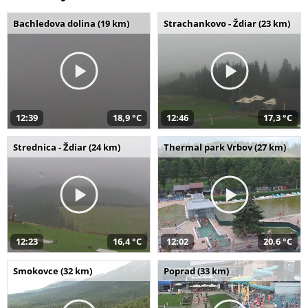
Bachledova dolina (19 km)
Strachankovo - Ždiar (23 km)
12:39
18,9 °C
12:46
17,3 °C
Strednica - Ždiar (24 km)
Thermal park Vrbov (27 km)
12:23
16,4 °C
12:02
20,6 °C
Smokovce (32 km)
Poprad (33 km)