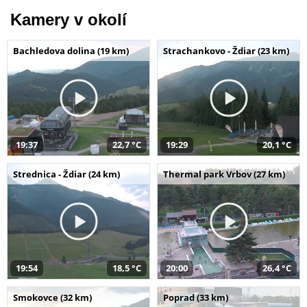
Kamery v okolí
Bachledova dolina (19 km)
Strachankovo - Ždiar (23 km)
19:37
22,7 °C
19:29
20,1 °C
Strednica - Ždiar (24 km)
Thermal park Vrbov (27 km)
19:54
18,5 °C
20:00
26,4 °C
Smokovce (32 km)
Poprad (33 km)