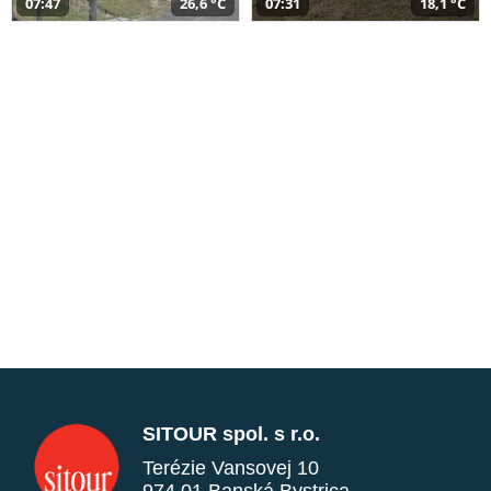
07:47
26,6 °C
07:31
18,1 °C
SITOUR spol. s r.o.
Terézie Vansovej 10