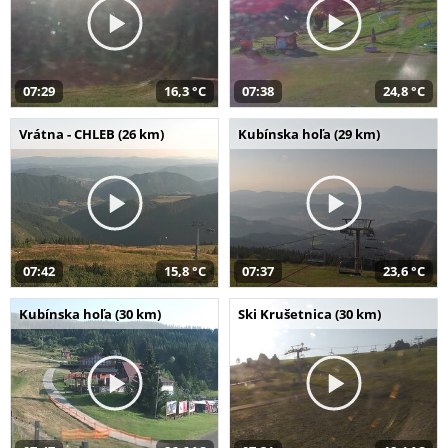
07:29
16,3 °C
07:38
24,8 °C
Vrátna - CHLEB (26 km)
Kubínska hoľa (29 km)
07:42
15,8 °C
07:37
23,6 °C
Kubínska hoľa (30 km)
Ski Krušetnica (30 km)