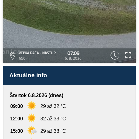
07:09
VEĽKÁ RAČA - NÁSTUP
650 m
6. 8. 2026
Aktuálne info
Štvrtok 6.8.2026 (dnes)
09:00
29 až 32 °C
12:00
32 až 33 °C
15:00
29 až 33 °C