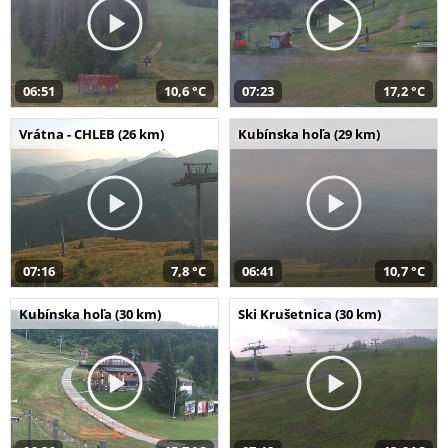
06:51
10,6 °C
07:23
17,2 °C
Vrátna - CHLEB (26 km)
Kubínska hoľa (29 km)
07:16
7,8 °C
06:41
10,7 °C
Kubínska hoľa (30 km)
Ski Krušetnica (30 km)