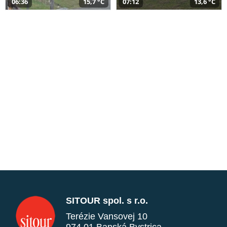
06:36
15,7 °C
07:12
13,6 °C
SITOUR spol. s r.o.
Terézie Vansovej 10