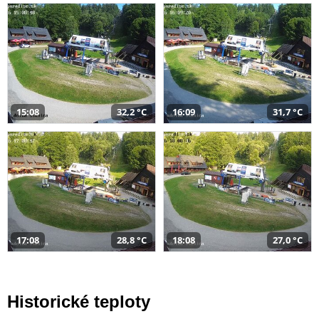
15:08
32,2 °C
16:09
31,7 °C
17:08
28,8 °C
18:08
27,0 °C
Historické teploty