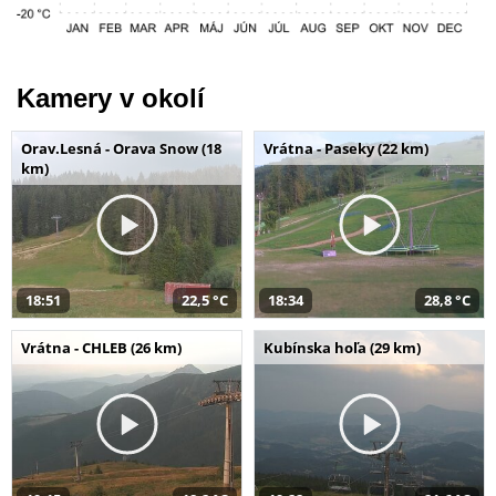
Kamery v okolí
Orav.Lesná - Orava Snow (18
Vrátna - Paseky (22 km)
km)
18:51
22,5 °C
18:34
28,8 °C
Vrátna - CHLEB (26 km)
Kubínska hoľa (29 km)