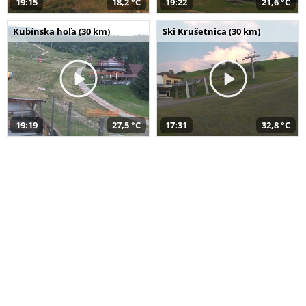
19:15
18,2 °C
19:22
21,6 °C
Kubínska hoľa (30 km)
Ski Krušetnica (30 km)
19:19
27,5 °C
17:31
32,8 °C