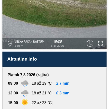
18:08
VEĽKÁ RAČA - NÁSTUP
650 m
6. 8. 2026
Aktuálne info
Piatok 7.8.2026 (zajtra)
09:00
18 až 19 °C
2,7 mm
12:00
18 až 21 °C
0,3 mm
15:00
22 až 23 °C