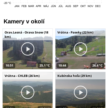
Kamery v okolí
Orav.Lesná - Orava Snow (18
Vrátna - Paseky (22 km)
km)
10:51
25,1 °C
10:44
26,4 °C
Vrátna - CHLEB (26 km)
Kubínska hoľa (29 km)