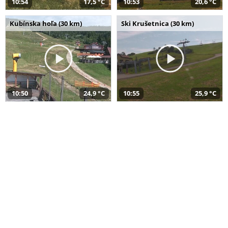
10:54
17,5 °C
10:53
20,6 °C
Kubínska hoľa (30 km)
Ski Krušetnica (30 km)
10:50
24,9 °C
10:55
25,9 °C