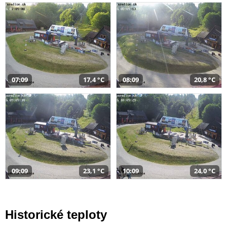
07:09
17,4 °C
08:09
20,8 °C
09:09
23,1 °C
10:09
24,0 °C
Historické teploty