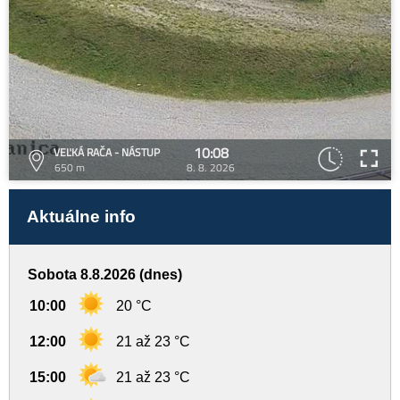
10:08
VEĽKÁ RAČA - NÁSTUP
650 m
8. 8. 2026
Aktuálne info
Sobota 8.8.2026 (dnes)
10:00
20 °C
12:00
21 až 23 °C
15:00
21 až 23 °C