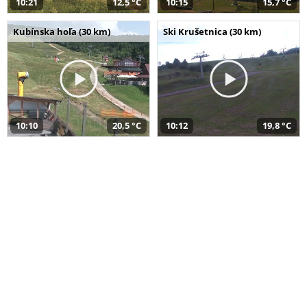
10:21
12,5 °C
10:15
15,7 °C
Kubínska hoľa (30 km)
Ski Krušetnica (30 km)
10:10
20,5 °C
10:12
19,8 °C