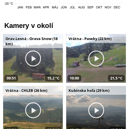
Kamery v okolí
Orav.Lesná - Orava Snow (18
Vrátna - Paseky (22 km)
km)
09:51
15,2 °C
10:00
21,5 °C
Vrátna - CHLEB (26 km)
Kubínska hoľa (29 km)