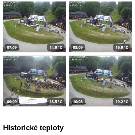
07:09
14,9 °C
08:09
16,9 °C
09:09
18,5 °C
10:08
19,2 °C
Historické teploty