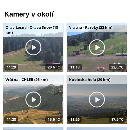
Kamery v okolí
Orav.Lesná - Orava Snow (18
Vrátna - Paseky (22 km)
km)
11:29
20,6 °C
11:18
22,6 °C
Vrátna - CHLEB (26 km)
Kubínska hoľa (29 km)
11:28
13,6 °C
11:26
17,5 °C