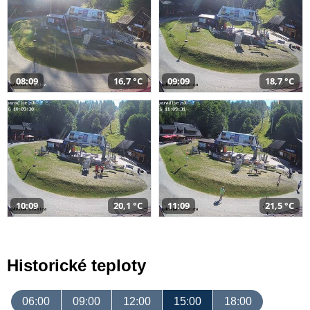
08:09
16,7 °C
09:09
18,7 °C
10:09
20,1 °C
11:09
21,5 °C
Historické teploty
06:00
09:00
12:00
15:00
18:00