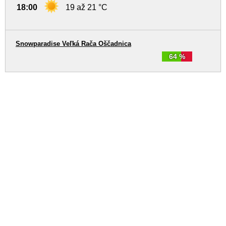
18:00
19 až 21 °C
Snowparadise Veľká Rača Oščadnica
64 %