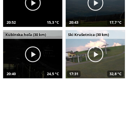
20:52
15,3 °C
20:43
17,7 °C
Kubínska hoľa (30 km)
Ski Krušetnica (30 km)
20:40
24,5 °C
17:31
32,8 °C