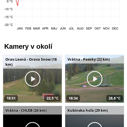
Kamery v okolí
Orav.Lesná - Orava Snow (18
Vrátna - Paseky (22 km)
km)
18:51
22,5 °C
18:34
28,8 °C
Vrátna - CHLEB (26 km)
Kubínska hoľa (29 km)