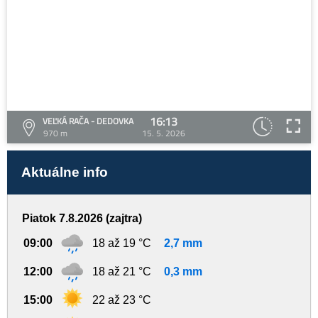
16:13
VEĽKÁ RAČA - DEDOVKA
970 m
15. 5. 2026
Aktuálne info
Piatok 7.8.2026 (zajtra)
09:00
18 až 19 °C
2,7 mm
12:00
18 až 21 °C
0,3 mm
15:00
22 až 23 °C