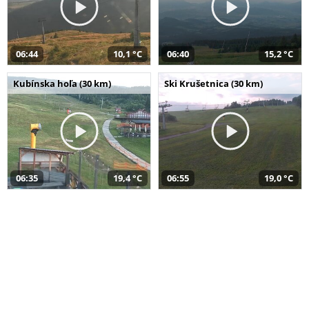
06:44
10,1 °C
06:40
15,2 °C
Kubínska hoľa (30 km)
Ski Krušetnica (30 km)
06:35
19,4 °C
06:55
19,0 °C