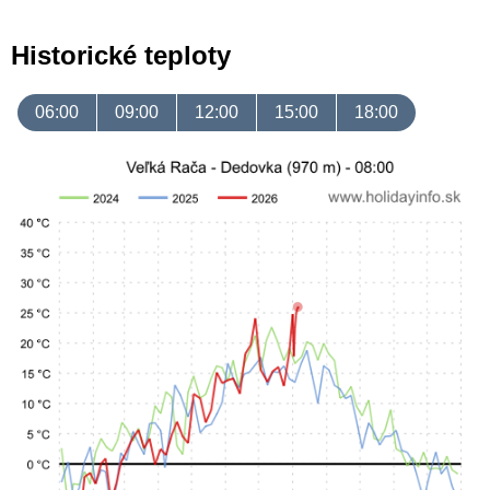
Historické teploty
06:00
09:00
12:00
15:00
18:00