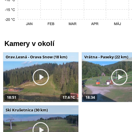
Kamery v okolí
Orav.Lesná - Orava Snow (18 km)
Vrátna - Paseky (22 km)
18:51
17,6 °C
18:34
Ski Krušetnica (30 km)