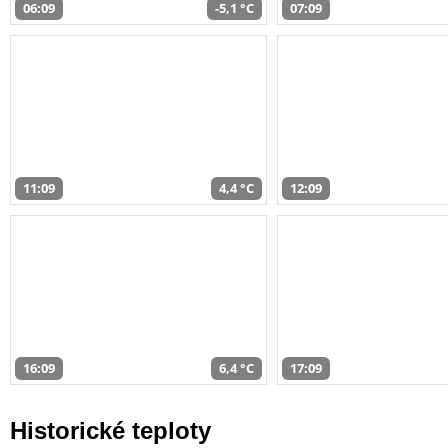
06:09
-5,1 °C
07:09
11:09
4,4 °C
12:09
16:09
6,4 °C
17:09
Historické teploty