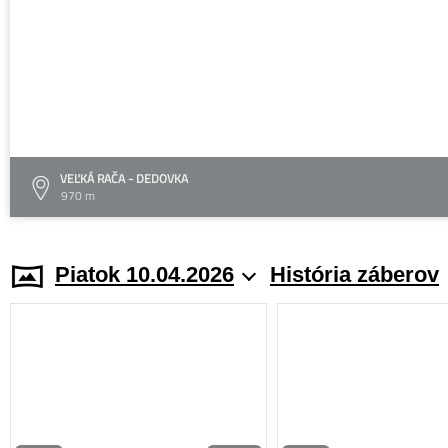
VEĽKÁ RAČA - DEDOVKA
970 m
Piatok 10.04.2026
História záberov