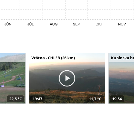
Vrátna - CHLEB (26 km)
Kubínska ho
22,5 °C
19:47
11,7 °C
19:54