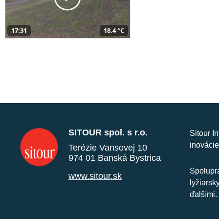
17:31
18,4 °C
SITOUR spol. s r.o.
Sitour I
inovácie
Terézie Vansovej 10
974 01 Banská Bystrica
Spolupra
www.sitour.sk
lyžiarsk
ďalšími.