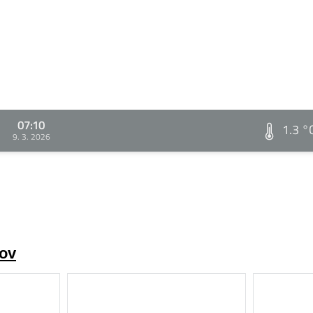
07:10
1.3 °
9. 3. 2026
rov