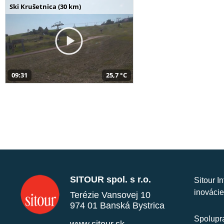
Ski Krušetnica (30 km)
09:31
25,7 °C
SITOUR spol. s r.o.
Sitour I
inovácie
Terézie Vansovej 10
974 01 Banská Bystrica
Spolupra
www.sitour.sk