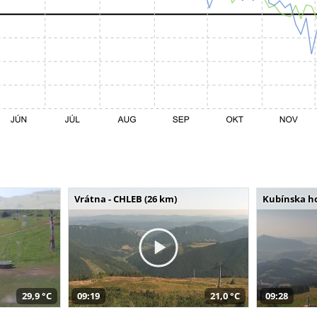
Vrátna - CHLEB (26 km)
Kubínska ho
29,9 °C
09:19
21,0 °C
09:28