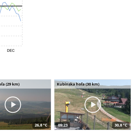
ľa (29 km)
Kubínska hoľa (30 km)
26,8 °C
09:23
30,8 °C