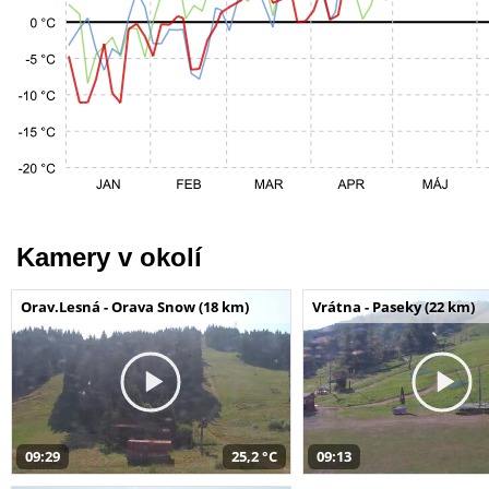
Kamery v okolí
Orav.Lesná - Orava Snow (18 km)
Vrátna - Paseky (22 km)
09:29
25,2 °C
09:13