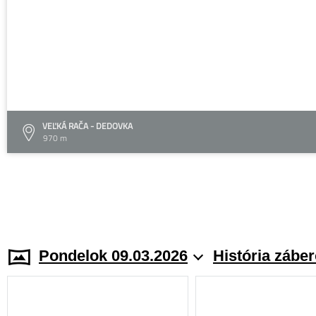
VEĽKÁ RAČA - DEDOVKA
970 m
Pondelok 09.03.2026
História zábe