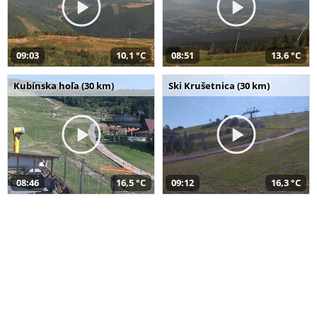
09:03
10,1 °C
08:51
13,6 °C
Kubínska hoľa (30 km)
Ski Krušetnica (30 km)
08:46
16,5 °C
09:12
16,3 °C