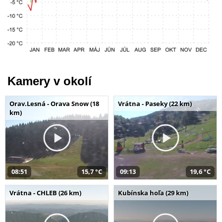
Kamery v okolí
Orav.Lesná - Orava Snow (18
Vrátna - Paseky (22 km)
km)
08:51
15,7 °C
09:13
19,6 °C
Vrátna - CHLEB (26 km)
Kubínska hoľa (29 km)