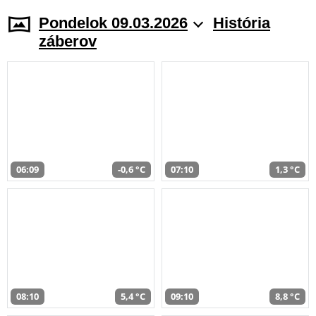
Pondelok 09.03.2026
História
záberov
06:09
-0,6 °C
07:10
1,3 °C
08:10
5,4 °C
09:10
8,8 °C