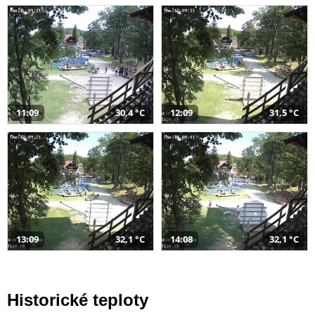
11:09
30,4 °C
12:09
31,5 °C
13:09
32,1 °C
14:08
32,1 °C
Historické teploty