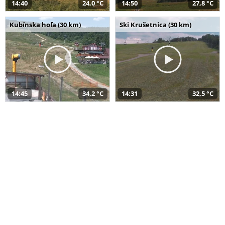
14:40
24,0 °C
14:50
27,8 °C
Kubínska hoľa (30 km)
Ski Krušetnica (30 km)
14:45
34,2 °C
14:31
32,5 °C