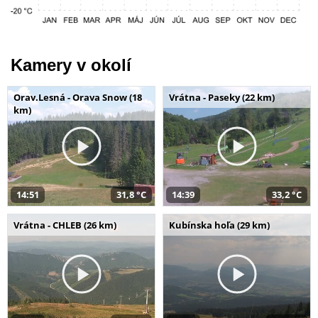
Kamery v okolí
Orav.Lesná - Orava Snow (18
Vrátna - Paseky (22 km)
km)
14:51
31,8 °C
14:39
33,2 °C
Vrátna - CHLEB (26 km)
Kubínska hoľa (29 km)