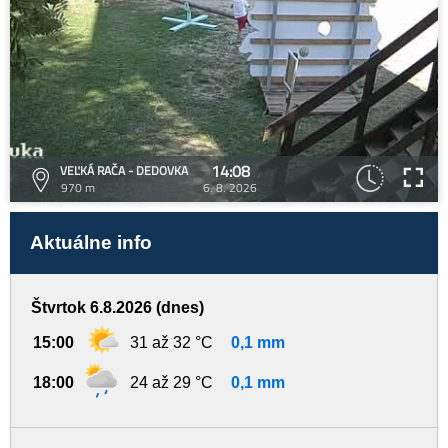
14:08
VEĽKÁ RAČA - DEDOVKA
970 m
6. 8. 2026
Aktuálne info
Štvrtok 6.8.2026 (dnes)
15:00
31 až 32 °C
0,1 mm
18:00
24 až 29 °C
0,1 mm