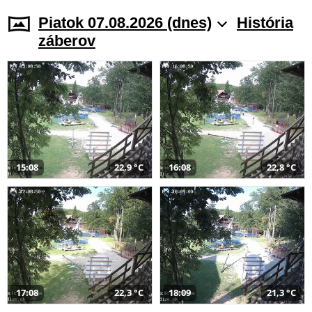
Piatok 07.08.2026 (dnes)
História
záberov
15:08
22,9 °C
16:08
22,8 °C
17:08
22,3 °C
18:09
21,3 °C