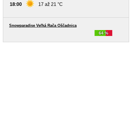
18:00
17 až 21 °C
Snowparadise Veľká Rača Oščadnica
64 %