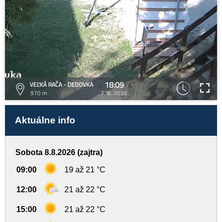
18:09
VEĽKÁ RAČA - DEDOVKA
970 m
7. 8. 2026
Aktuálne info
Sobota 8.8.2026 (zajtra)
09:00
19 až 21 °C
12:00
21 až 22 °C
15:00
21 až 22 °C