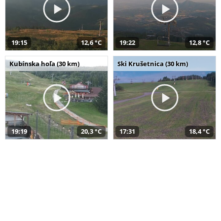
19:15
12,6 °C
19:22
12,8 °C
Kubínska hoľa (30 km)
Ski Krušetnica (30 km)
19:19
20,3 °C
17:31
18,4 °C