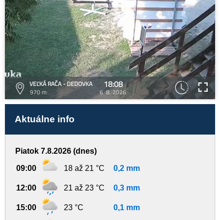
18:08
VEĽKÁ RAČA - DEDOVKA
970 m
6. 8. 2026
Aktuálne info
Piatok 7.8.2026 (dnes)
09:00
18 až 21 °C
0,2 mm
12:00
21 až 23 °C
0,3 mm
15:00
23 °C
0,1 mm