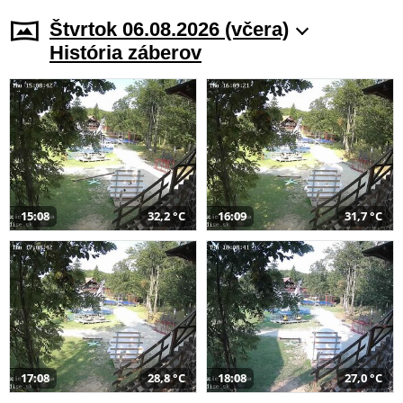
Štvrtok 06.08.2026 (včera)
História záberov
15:08
32,2 °C
16:09
31,7 °C
17:08
28,8 °C
18:08
27,0 °C