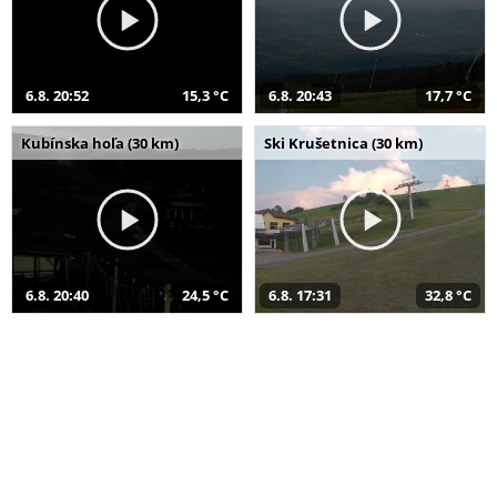
6.8. 20:52
15,3 °C
6.8. 20:43
17,7 °C
Kubínska hoľa (30 km)
Ski Krušetnica (30 km)
6.8. 20:40
24,5 °C
6.8. 17:31
32,8 °C