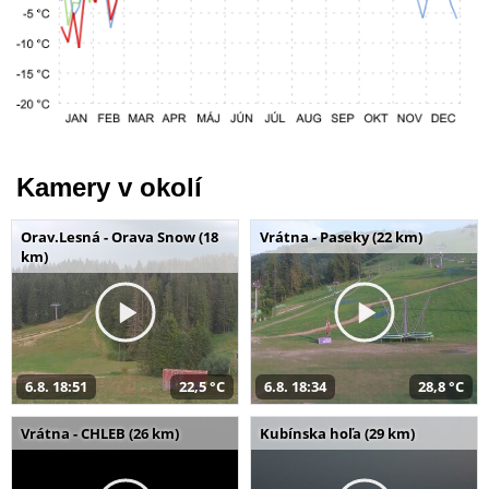
Kamery v okolí
Orav.Lesná - Orava Snow (18
Vrátna - Paseky (22 km)
km)
6.8. 18:51
22,5 °C
6.8. 18:34
28,8 °C
Vrátna - CHLEB (26 km)
Kubínska hoľa (29 km)