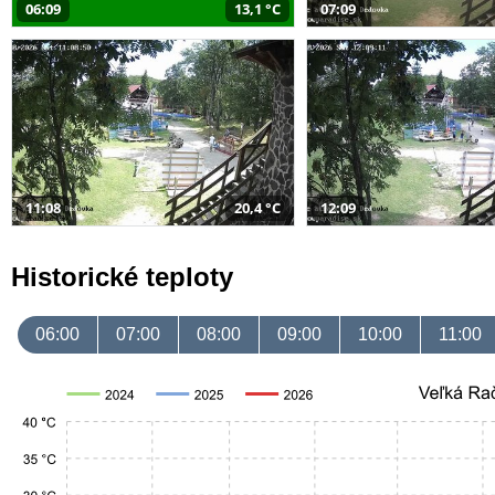
06:09
13,1 °C
07:09
11:08
20,4 °C
12:09
Historické teploty
06:00
07:00
08:00
09:00
10:00
11:00