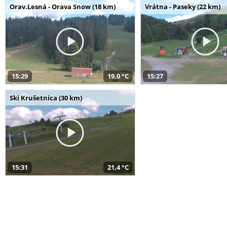
Orav.Lesná - Orava Snow (18 km)
Vrátna - Paseky (22 km)
15:29
19,0 °C
15:27
Ski Krušetnica (30 km)
15:31
21,4 °C