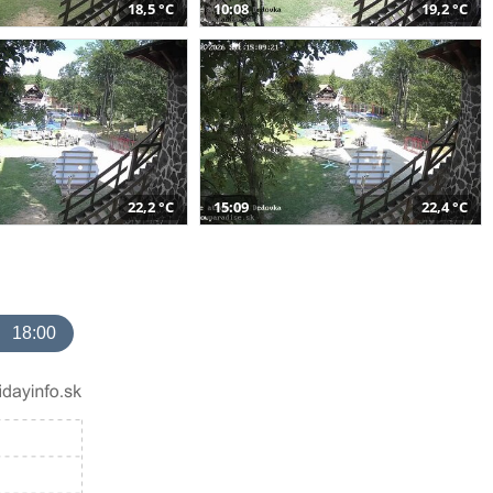
18,5 °C
10:08
19,2 °C
22,2 °C
15:09
22,4 °C
18:00