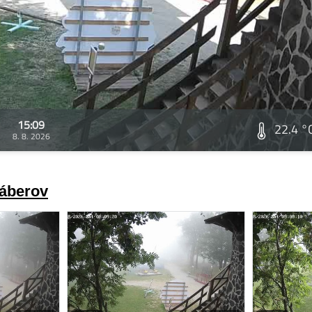
15:09
22.4 °
8. 8. 2026
záberov