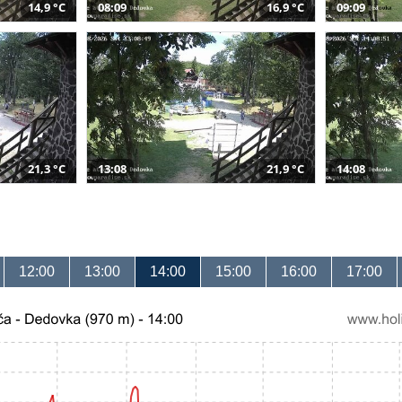
14,9 °C
08:09
16,9 °C
09:09
21,3 °C
13:08
21,9 °C
14:08
12:00
13:00
14:00
15:00
16:00
17:00