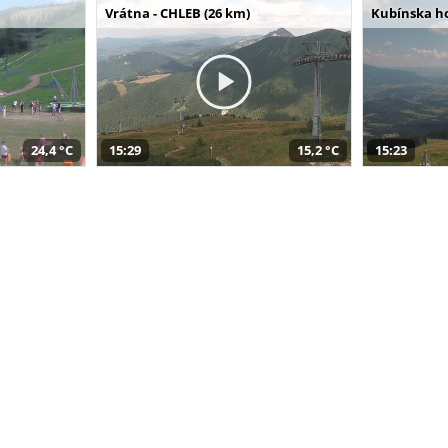
Vrátna - CHLEB (26 km)
Kubínska ho
24,4 °C
15:29
15,2 °C
15:23