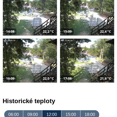
14:08
22,2 °C
15:09
22,4 °C
16:09
22,0 °C
17:08
21,6 °C
Historické teploty
06:00
09:00
12:00
15:00
18:00