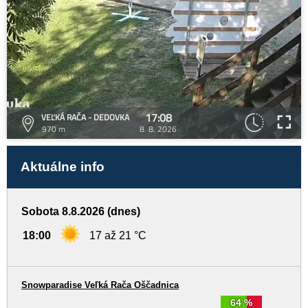
17:08
VEĽKÁ RAČA - DEDOVKA
970 m
8. 8. 2026
Aktuálne info
Sobota 8.8.2026 (dnes)
18:00
17 až 21 °C
Snowparadise Veľká Rača Oščadnica
64 %