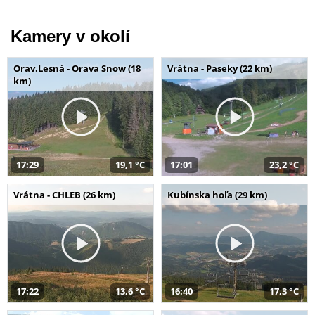
Kamery v okolí
Orav.Lesná - Orava Snow (18
Vrátna - Paseky (22 km)
km)
17:29
19,1 °C
17:01
23,2 °C
Vrátna - CHLEB (26 km)
Kubínska hoľa (29 km)
17:22
13,6 °C
16:40
17,3 °C