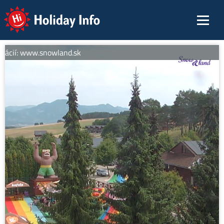
Holiday Info
mácií: www.snowland.sk