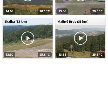
14:08
20,1 °C
13:56
29,3 °C
Skalka (33 km)
Malinô Brdo (33 km)
13:50
25,8 °C
13:54
25,3 °C