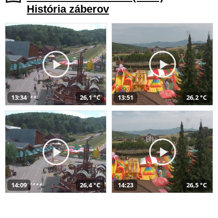
História záberov
13:34
26,1 °C
13:51
26,2 °C
14:09
26,4 °C
14:23
26,5 °C