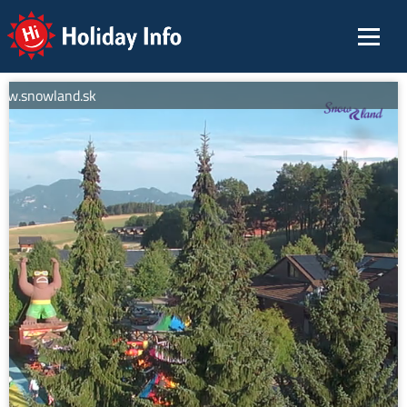
Holiday Info
ww.snowland.sk