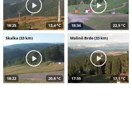
18:25
13,4 °C
18:34
22,5 °C
Skalka (33 km)
Malinô Brdo (33 km)
18:22
20,8 °C
17:55
17,1 °C