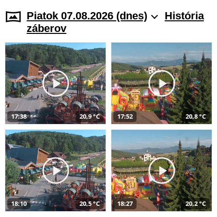
Piatok 07.08.2026 (dnes)
História
záberov
17:38
20,9 °C
17:52
20,8 °C
18:10
20,5 °C
18:27
20,2 °C