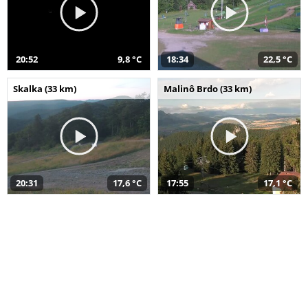
20:52
9,8 °C
18:34
22,5 °C
Skalka (33 km)
Malinô Brdo (33 km)
20:31
17,6 °C
17:55
17,1 °C