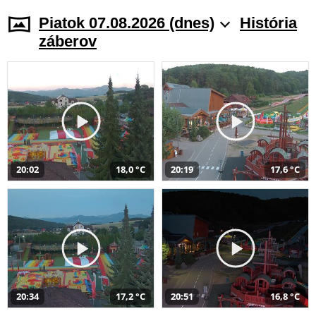
Piatok 07.08.2026 (dnes)
História
záberov
20:02
18,0 °C
20:19
17,6 °C
20:34
17,2 °C
20:51
16,8 °C