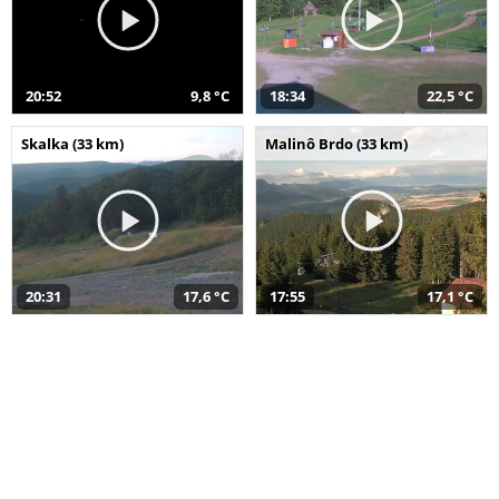
20:52
9,8 °C
18:34
22,5 °C
Skalka (33 km)
Malinô Brdo (33 km)
20:31
17,6 °C
17:55
17,1 °C