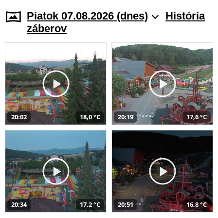
Piatok 07.08.2026 (dnes)
História
záberov
20:02
18,0 °C
20:19
17,6 °C
20:34
17,2 °C
20:51
16,8 °C