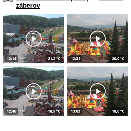
záberov
12:14
21,2 °C
12:31
20,0 °C
12:46
18,9 °C
13:03
18,0 °C