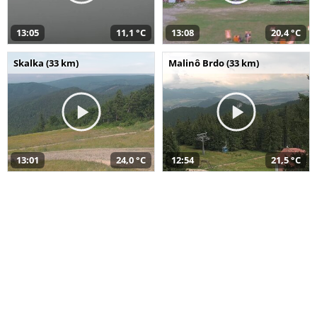
13:05
11,1 °C
13:08
20,4 °C
Skalka (33 km)
Malinô Brdo (33 km)
13:01
24,0 °C
12:54
21,5 °C