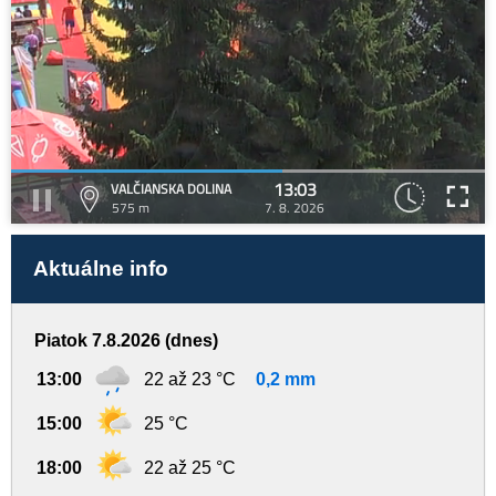
13:03
VALČIANSKA DOLINA
575 m
7. 8. 2026
Aktuálne info
Piatok 7.8.2026 (dnes)
13:00
22 až 23 °C
0,2 mm
15:00
25 °C
18:00
22 až 25 °C