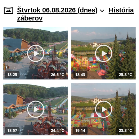
Štvrtok 06.08.2026 (dnes)
História
záberov
18:25
26,5 °C
18:43
25,3 °C
18:57
24,4 °C
19:14
23,3 °C