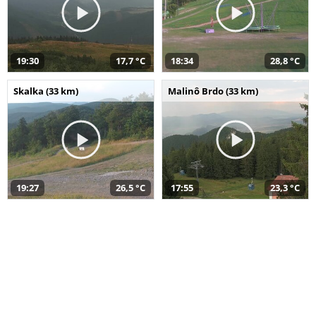
19:30
17,7 °C
18:34
28,8 °C
Skalka (33 km)
Malinô Brdo (33 km)
19:27
26,5 °C
17:55
23,3 °C