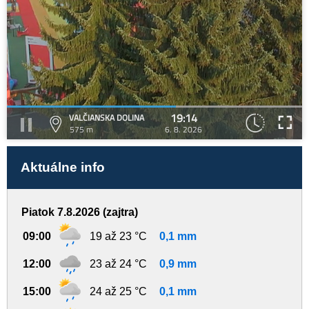
19:14
VALČIANSKA DOLINA
575 m
6. 8. 2026
Aktuálne info
Piatok 7.8.2026 (zajtra)
09:00
19 až 23 °C
0,1 mm
12:00
23 až 24 °C
0,9 mm
15:00
24 až 25 °C
0,1 mm