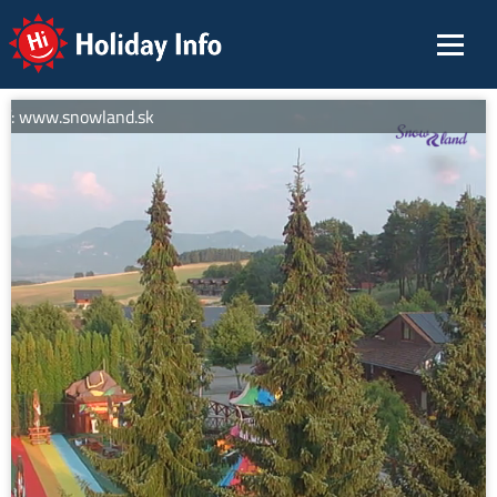
Holiday Info
ií: www.snowland.sk