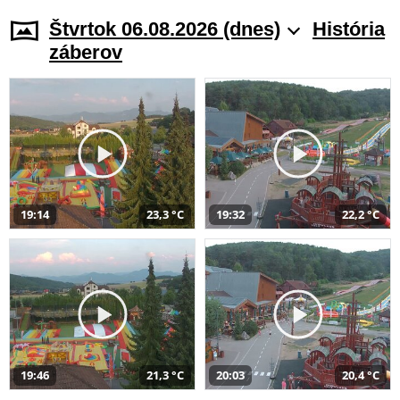
Štvrtok 06.08.2026 (dnes)
História
záberov
19:14
23,3 °C
19:32
22,2 °C
19:46
21,3 °C
20:03
20,4 °C