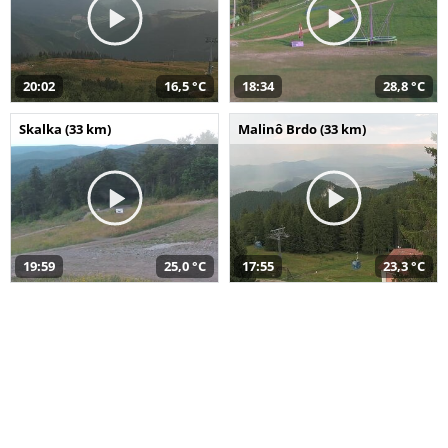
20:02
16,5 °C
18:34
28,8 °C
Skalka (33 km)
Malinô Brdo (33 km)
19:59
25,0 °C
17:55
23,3 °C