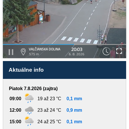
20:03
VALČIANSKA DOLINA
575 m
6. 8. 2026
Aktuálne info
Piatok 7.8.2026 (zajtra)
09:00
19 až 23 °C
0,1 mm
12:00
23 až 24 °C
0,9 mm
15:00
24 až 25 °C
0,1 mm