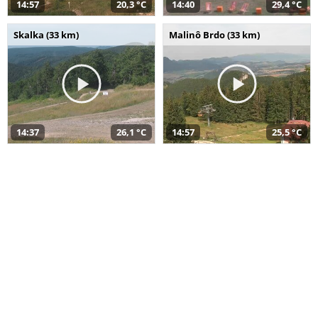
14:57
20,3 °C
14:40
29,4 °C
Skalka (33 km)
Malinô Brdo (33 km)
14:37
26,1 °C
14:57
25,5 °C