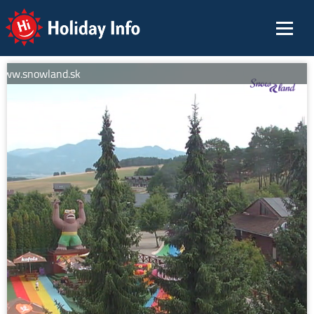
Holiday Info
www.snowland.sk