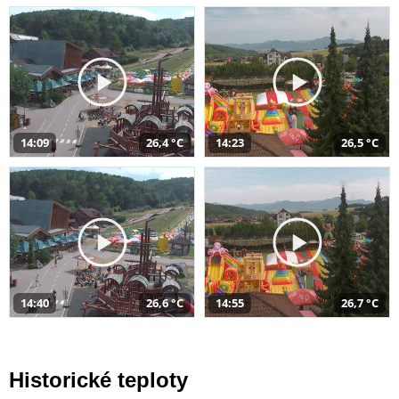
14:09
26,4 °C
14:23
26,5 °C
14:40
26,6 °C
14:55
26,7 °C
Historické teploty