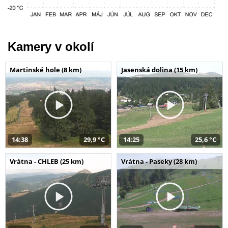
Kamery v okolí
Martinské hole (8 km)
Jasenská dolina (15 km)
14:38
29,9 °C
14:25
25,6 °C
Vrátna - CHLEB (25 km)
Vrátna - Paseky (28 km)