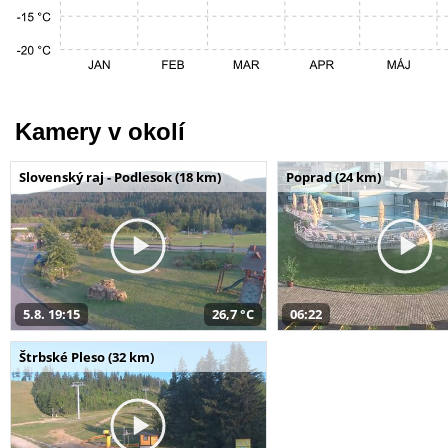
Kamery v okolí
Slovenský raj - Podlesok (18 km)
Poprad (24 km)
5.8. 19:15
26,7 °C
06:22
Štrbské Pleso (32 km)