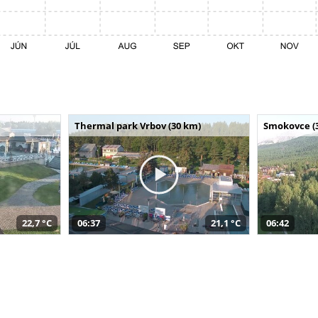
Thermal park Vrbov (30 km)
Smokovce (
22,7 °C
06:37
21,1 °C
06:42