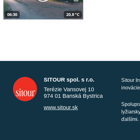
06:30
20,8 °C
SITOUR spol. s r.o.
Sitour I
inovácie
Terézie Vansovej 10
974 01 Banská Bystrica
Spolupra
www.sitour.sk
lyžiarsk
ďalšími.