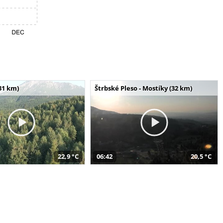
31 km)
Štrbské Pleso - Mostíky (32 km)
22,9 °C
06:42
20,5 °C