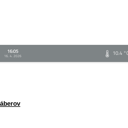
16:05
10.4 °
16. 4. 2026
záberov