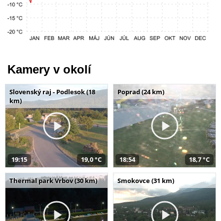
Kamery v okolí
Slovenský raj - Podlesok (18
Poprad (24 km)
km)
19:15
19,0 °C
18:54
18,7 °C
Thermal park Vrbov (30 km)
Smokovce (31 km)