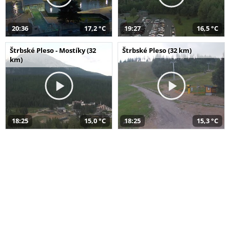
20:36
17,2 °C
19:27
16,5 °C
Štrbské Pleso - Mostíky (32
Štrbské Pleso (32 km)
km)
18:25
15,0 °C
18:25
15,3 °C