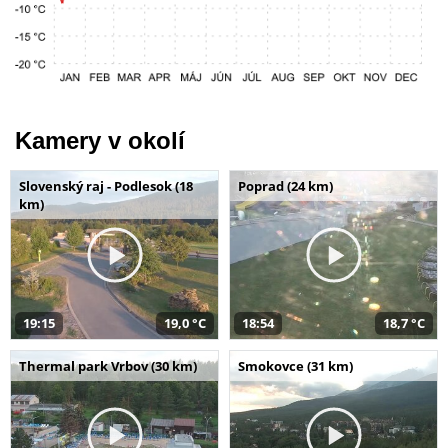
Kamery v okolí
Slovenský raj - Podlesok (18
Poprad (24 km)
km)
19:15
19,0 °C
18:54
18,7 °C
Thermal park Vrbov (30 km)
Smokovce (31 km)