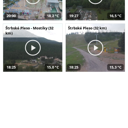
20:00
18,2 °C
19:27
16,5 °C
Štrbské Pleso - Mostíky (32
Štrbské Pleso (32 km)
km)
18:25
15,0 °C
18:25
15,3 °C