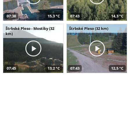
07:38
15,3 °C
07:43
14,3 °C
Štrbské Pleso - Mostíky (32
Štrbské Pleso (32 km)
km)
07:45
13,2 °C
07:43
12,5 °C