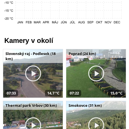
Kamery v okolí
Slovenský raj - Podlesok (18
Poprad (24 km)
km)
07:33
14,7 °C
07:22
15,0 °C
Thermal park Vrbov (30 km)
Smokovce (31 km)