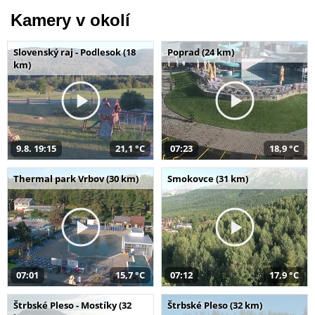
Kamery v okolí
Slovenský raj - Podlesok (18
Poprad (24 km)
km)
9.8. 19:15
21,1 °C
07:23
18,9 °C
Thermal park Vrbov (30 km)
Smokovce (31 km)
07:01
15,7 °C
07:12
17,9 °C
Štrbské Pleso - Mostíky (32
Štrbské Pleso (32 km)