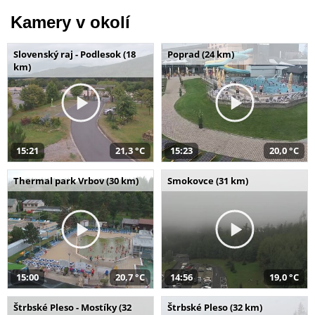
Kamery v okolí
Slovenský raj - Podlesok (18
Poprad (24 km)
km)
15:21
21,3 °C
15:23
20,0 °C
Thermal park Vrbov (30 km)
Smokovce (31 km)
15:00
20,7 °C
14:56
19,0 °C
Štrbské Pleso - Mostíky (32
Štrbské Pleso (32 km)