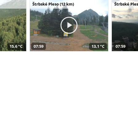
Štrbské Pleso (12 km)
Štrbské Ples
15,6 °C
07:59
13,1 °C
07:59