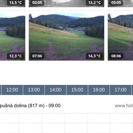
13,5 °C
02:05
13,2 °C
03:05
12,3 °C
07:06
14,3 °C
08:06
12:00
13:00
14:00
15:00
16:00
17:00