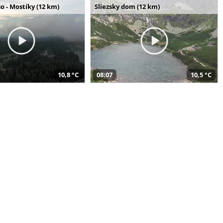
o - Mostíky (12 km)
Sliezsky dom (12 km)
10,8 °C
08:07
10,5 °C