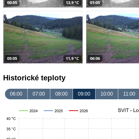
00:05
13,9 °C
01:05
05:05
11,9 °C
06:06
Historické teploty
06:00
07:00
08:00
09:00
10:00
11:00