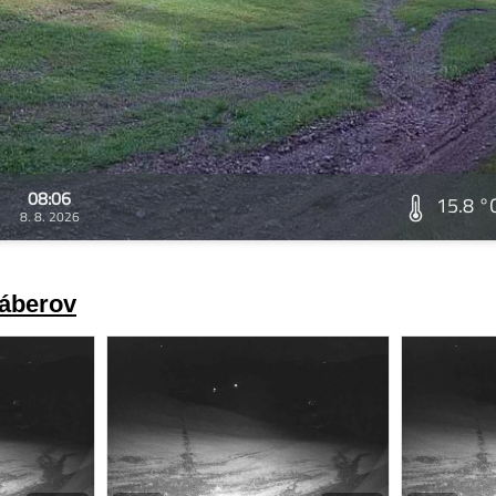
08:06
15.8 °
8. 8. 2026
záberov