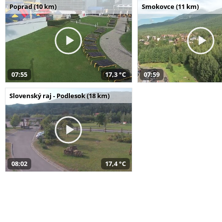
Poprad (10 km)
Smokovce (11 km)
07:55
17,3 °C
07:59
Slovenský raj - Podlesok (18 km)
08:02
17,4 °C