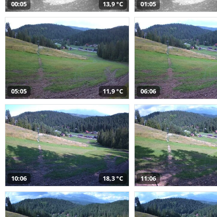
00:05
13,9 °C
01:05
05:05
11,9 °C
06:06
10:06
18,3 °C
11:06