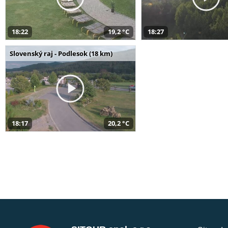
18:22
19,2 °C
18:27
Slovenský raj - Podlesok (18 km)
18:17
20,2 °C