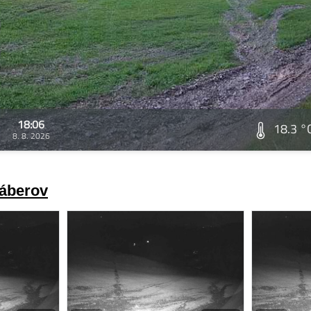
18:06
18.3 °
8. 8. 2026
záberov