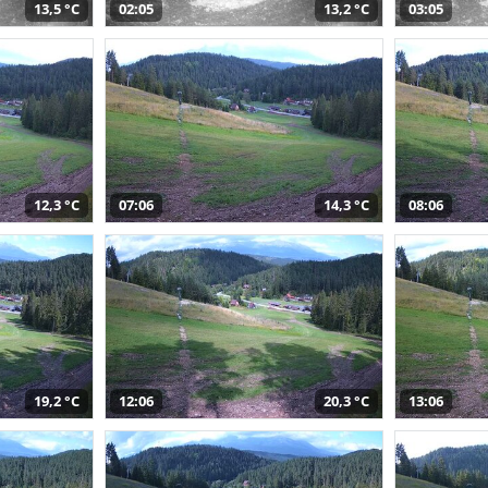
13,5 °C
02:05
13,2 °C
03:05
12,3 °C
07:06
14,3 °C
08:06
19,2 °C
12:06
20,3 °C
13:06