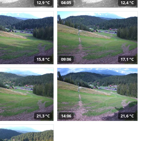
12,9 °C
04:05
12,4 °C
15,8 °C
09:06
17,1 °C
21,3 °C
14:06
21,6 °C