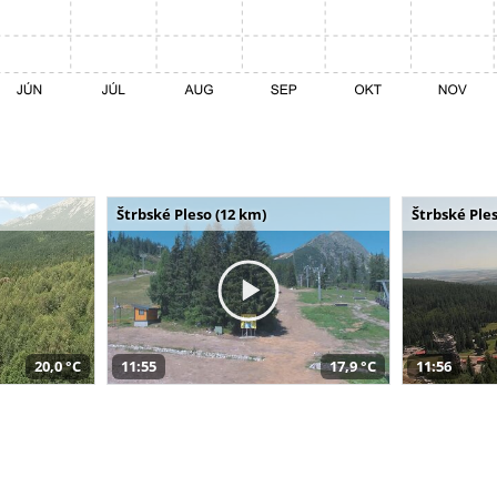
Štrbské Pleso (12 km)
Štrbské Ples
20,0 °C
11:55
17,9 °C
11:56