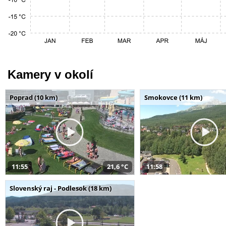
Kamery v okolí
Poprad (10 km)
Smokovce (11 km)
11:55
21,6 °C
11:58
Slovenský raj - Podlesok (18 km)