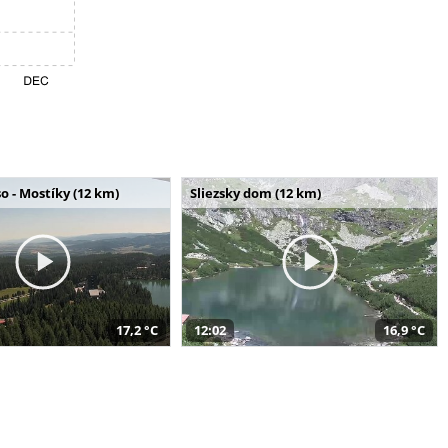
o - Mostíky (12 km)
Sliezsky dom (12 km)
17,2 °C
12:02
16,9 °C