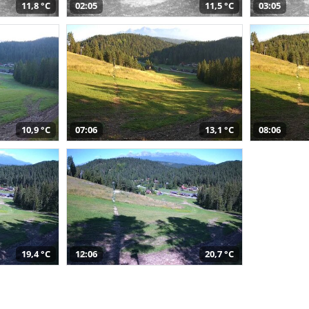
11,8 °C
02:05
11,5 °C
03:05
10,9 °C
07:06
13,1 °C
08:06
19,4 °C
12:06
20,7 °C