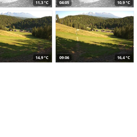
11,3 °C
04:05
10,9 °C
14,9 °C
09:06
16,4 °C