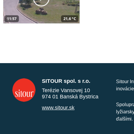
11:57
21,6 °C
SITOUR spol. s r.o.
Sitour I
inovácie
Terézie Vansovej 10
974 01 Banská Bystrica
Spolupra
www.sitour.sk
lyžiarsk
ďalšími.