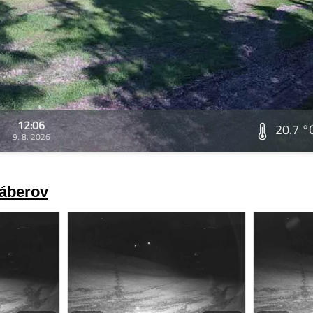
12:06
20.7 °
9. 8. 2026
záberov