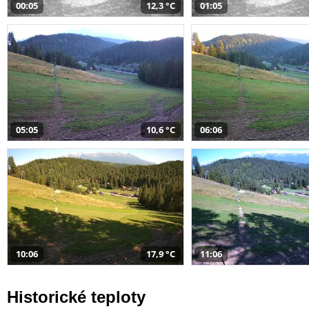
00:05
12,3 °C
01:05
05:05
10,6 °C
06:06
10:06
17,9 °C
11:06
Historické teploty