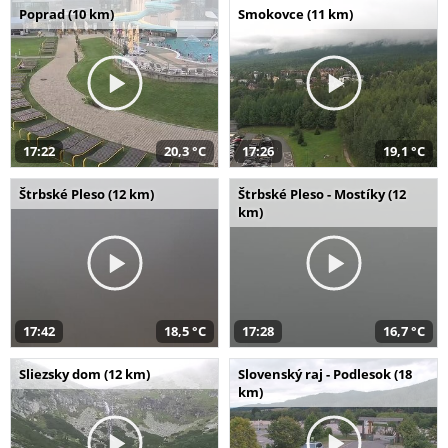
Poprad (10 km)
Smokovce (11 km)
17:22
20,3 °C
17:26
19,1 °C
Štrbské Pleso (12 km)
Štrbské Pleso - Mostíky (12
km)
17:42
18,5 °C
17:28
16,7 °C
Sliezsky dom (12 km)
Slovenský raj - Podlesok (18
km)