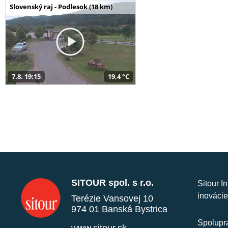
Slovenský raj - Podlesok (18 km)
7.8. 19:15
19,4 °C
SITOUR spol. s r.o.
Sitour I
inovácie
Terézie Vansovej 10
974 01 Banská Bystrica
Spolupra
www.sitour.sk