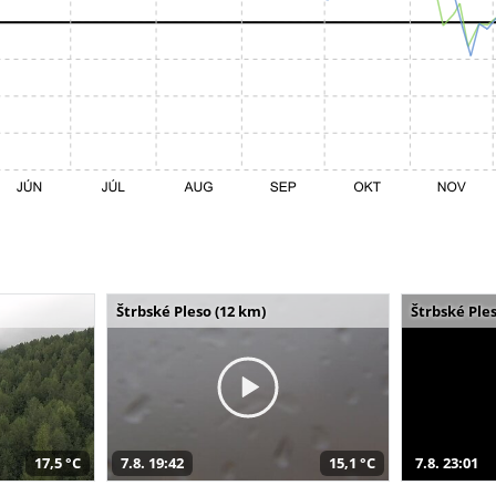
Štrbské Pleso (12 km)
Štrbské Ples
17,5 °C
7.8. 19:42
15,1 °C
7.8. 23:01