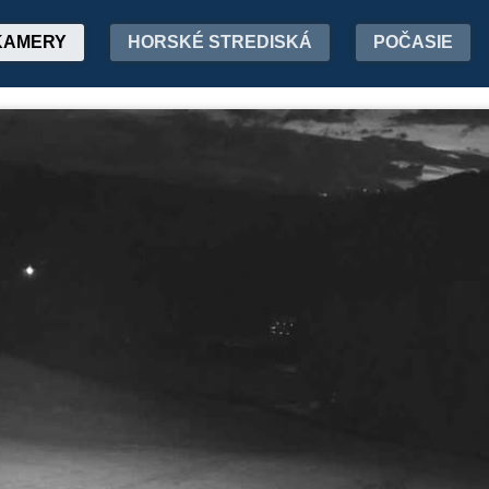
KAMERY
HORSKÉ STREDISKÁ
POČASIE