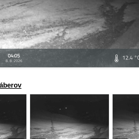
04:05
12.4 °
8. 8. 2026
záberov