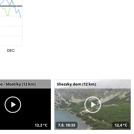
o - Mostíky (12 km)
Sliezsky dom (12 km)
12,2 °C
7.8. 18:33
12,4 °C