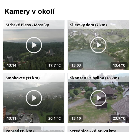
Kamery v okolí
Štrbské Pleso - Mostíky
Sliezsky dom (7 km)
13:14
17,7 °C
13:03
13,4 °C
Smokovce (11 km)
Skanzen Pribylina (18 km)
13:11
20,1 °C
13:10
23,7 °C
Poprad (19 km)
Strednica - Ždiar (20 km)