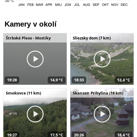
Kamery v okolí
Štrbské Pleso - Mostíky
Sliezsky dom (7 km)
19:28
14,9 °C
18:33
12,4 °C
Smokovce (11 km)
Skanzen Pribylina (18 km)
19:27
17,5 °C
20:26
18,4 °C