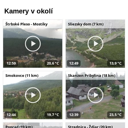
Kamery v okolí
Štrbské Pleso - Mostíky
Sliezsky dom (7 km)
12:59
20,6 °C
12:49
13,9 °C
Smokovce (11 km)
Skanzen Pribylina (18 km)
12:44
19,7 °C
12:39
23,5 °C
Poprad (19 km)
Strednica - Ždiar (20 km)