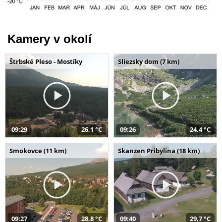
Kamery v okolí
Štrbské Pleso - Mostíky
Sliezsky dom (7 km)
09:29
26,1 °C
09:26
24,4 °C
Smokovce (11 km)
Skanzen Pribylina (18 km)
09:27
28,8 °C
09:40
29,7 °C